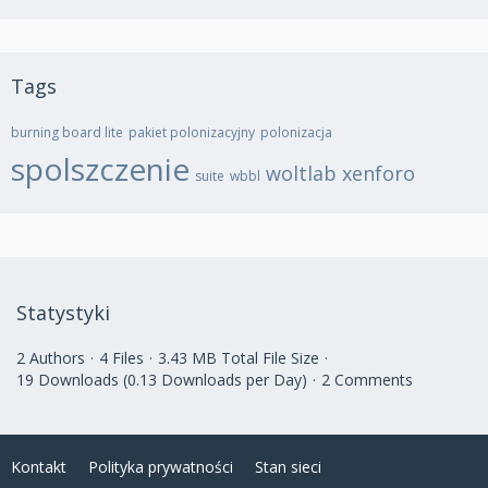
Tags
burning board lite
pakiet polonizacyjny
polonizacja
spolszczenie
woltlab
xenforo
suite
wbbl
Statystyki
2 Authors
4 Files
3.43 MB Total File Size
19 Downloads (0.13 Downloads per Day)
2 Comments
Kontakt
Polityka prywatności
Stan sieci