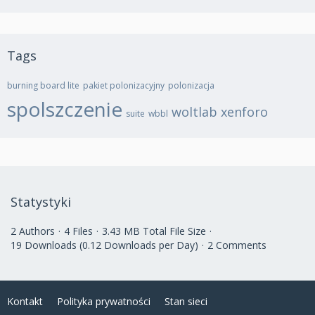
Tags
burning board lite
pakiet polonizacyjny
polonizacja
spolszczenie
woltlab
xenforo
suite
wbbl
Statystyki
2 Authors
4 Files
3.43 MB Total File Size
19 Downloads (0.12 Downloads per Day)
2 Comments
Kontakt
Polityka prywatności
Stan sieci