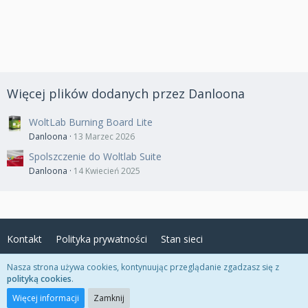
Więcej plików dodanych przez Danloona
WoltLab Burning Board Lite
Danloona
13 Marzec 2026
Spolszczenie do Woltlab Suite
Danloona
14 Kwiecień 2025
Kontakt
Polityka prywatności
Stan sieci
Nasza strona używa cookies, kontynuując przeglądanie zgadzasz się z
polityką cookies
.
Powered by
WoltLab Suite™ 3.0.27
Copyright © 2022-2026
Danloona Systems™
All rights reserved.
Więcej informacji
Zamknij