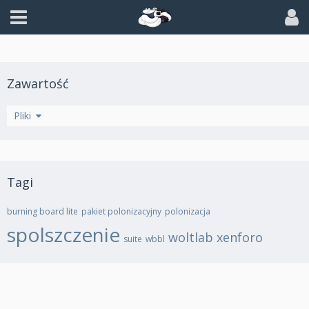
Zawartość
Wątki
Pliki
Tagi
burning board lite
pakiet polonizacyjny
polonizacja
spolszczenie
woltlab
xenforo
suite
wbbl