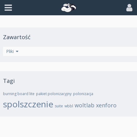
Zawartość
Wątki
Pliki
Tagi
burning board lite
pakiet polonizacyjny
polonizacja
spolszczenie
woltlab
xenforo
suite
wbbl